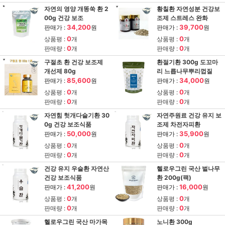
자연의 영양 개똥쑥 환 2
황칠환 자연성분 건강보
00g 건강 보조
조제 스트레스 완화
34,200
39,700
판매가 :
원
판매가 :
원
0
0
상품평 :
개
상품평 :
개
0
0
판매량 :
개
판매량 :
개
구절초 환 건강 보조제
환절기환 300g 도꼬마
개선제 80g
리 느릅나무뿌리껍질
85,600
34,000
판매가 :
원
판매가 :
원
0
0
상품평 :
개
상품평 :
개
0
0
판매량 :
개
판매량 :
개
자연힘 헛개다슬기환 30
자연주원료 건강 유지 보
0g 건강 보조식품
조제 차전자피환
50,000
35,900
판매가 :
원
판매가 :
원
0
0
상품평 :
개
상품평 :
개
0
0
판매량 :
개
판매량 :
개
건강 유지 우슬환 자연산
헬로우그린 국산 벌나무
건강 보조식품
환 200g(팩)
41,200
16,000
판매가 :
원
판매가 :
원
0
0
상품평 :
개
상품평 :
개
0
0
판매량 :
개
판매량 :
개
헬로우그린 국산 마가목
노니환 300g