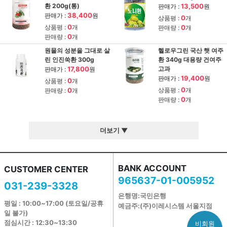
환 200g(통)
13,500
판매가 :
원
38,400
판매가 :
원
0
상품평 :
개
0
상품평 :
개
0
판매량 :
개
0
판매량 :
개
원물의 성분을 그대로 살
헬로우그린 국산 햇 여주
린 인진쑥환 300g
환 340g 대용량 건여주
17,800
고과
판매가 :
원
19,400
판매가 :
원
0
상품평 :
개
0
0
상품평 :
개
판매량 :
개
0
판매량 :
개
더보기 ▼
BANK ACCOUNT
CUSTOMER CENTER
965637-01-005952
031-239-3328
은행명:국민은행
평일 : 10:00~17:00 (토요일/공휴
예금주:(주)이레시스템 서울지점
일 불가)
점심시간 : 12:30~13:30
비회원