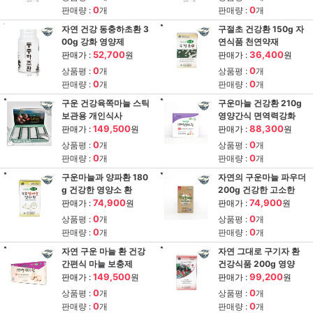
0
0
판매량 :
개
판매량 :
개
자연 건강 동충하초환 3
구절초 건강환 150g 자
00g 강화 영양제
연식품 천연약재
52,700
36,400
판매가 :
원
판매가 :
원
0
0
상품평 :
개
상품평 :
개
0
0
판매량 :
개
판매량 :
개
구운 건강육쪽마늘 스틱
구운마늘 건강환 210g
보관용 개인식사
영양간식 면역력강화
149,500
88,300
판매가 :
원
판매가 :
원
0
0
상품평 :
개
상품평 :
개
0
0
판매량 :
개
판매량 :
개
구운마늘과 양파환 180
자연의 구운마늘 파우더
g 건강한 영양소 환
200g 건강한 고소한
74,900
74,900
판매가 :
원
판매가 :
원
0
0
상품평 :
개
상품평 :
개
0
0
판매량 :
개
판매량 :
개
자연 구운 마늘 환 건강
자연 그대로 구기자 환
간편식 마늘 보충제
건강식품 200g 영양
149,500
99,200
판매가 :
원
판매가 :
원
0
0
상품평 :
개
상품평 :
개
0
0
판매량 :
개
판매량 :
개