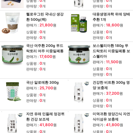
0
0
상품평 :
개
상품평 :
개
0
0
판매량 :
개
판매량 :
개
헬로우그린 국내산 생강
대웅생명과학 위애 양배
환 500g(팩)
추환 1개
21,800
18,600
판매가 :
원
판매가 :
원
0
0
상품평 :
개
상품평 :
개
0
0
판매량 :
개
판매량 :
개
국산 여주환 200g 푸드
보스웰리아환 180g 푸
락토리 여주 이중밀폐통
드락토리 이중밀폐통 보
17,600
스웰리아
판매가 :
원
11,500
판매가 :
원
0
상품평 :
개
0
0
상품평 :
개
판매량 :
개
0
판매량 :
개
국산 알로에환 300g
건강한 비트환 300g 영
25,700
양 보충제
판매가 :
원
37,200
판매가 :
원
0
상품평 :
개
0
0
상품평 :
개
판매량 :
개
0
판매량 :
개
자연 유래 민들레 엉겅퀴
미역귀환 영양간식 자연
환 건강 보조제
식이섬유 보충제
41,800
41,800
판매가 :
원
판매가 :
원
0
0
상품평 :
개
상품평 :
개