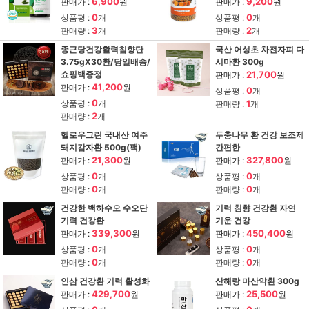
6,900
9,200
판매가 :
원
판매가 :
원
0
0
상품평 :
개
상품평 :
개
3
2
판매량 :
개
판매량 :
개
종근당건강활력침향단
국산 어성초 차전자피 다
3.75gX30환/당일배송/
시마환 300g
쇼핑백증정
21,700
판매가 :
원
41,200
판매가 :
원
0
상품평 :
개
0
상품평 :
개
1
판매량 :
개
2
판매량 :
개
헬로우그린 국내산 여주
두충나무 환 건강 보조제
돼지감자환 500g(팩)
간편한
21,300
327,800
판매가 :
원
판매가 :
원
0
0
상품평 :
개
상품평 :
개
0
0
판매량 :
개
판매량 :
개
건강한 백하수오 수오단
기력 침향 건강환 자연
기력 건강환
기운 건강
339,300
450,400
판매가 :
원
판매가 :
원
0
0
상품평 :
개
상품평 :
개
0
0
판매량 :
개
판매량 :
개
인삼 건강환 기력 활성화
산해랑 마산약환 300g
429,700
25,500
판매가 :
원
판매가 :
원