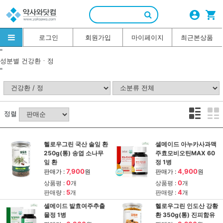
account_circle
shopping_cart
로그인
회원가입
마이페이지
최근본상품
"
성분별
건강환ㆍ정
"
정렬
헬로우그린 국산 솔잎 환
셀메이드 아누카사과맥
250g(통) 송엽 소나무
주효모비오틴MAX 60
잎 환
정 1병
7,900
4,900
판매가 :
원
판매가 :
원
0
0
상품평 :
개
상품평 :
개
5
4
판매량 :
개
판매량 :
개
셀메이드 발효여주추출
헬로우그린 인도산 강황
물정 1병
환 350g(통) 진피함유