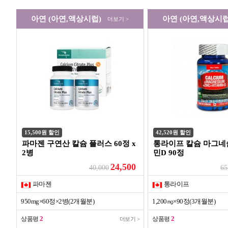
아연
(아연,액상시럽)
아연
(아연,액상시럽
더보기 >
15,500원 할인
42,520원 할인
파마젠 구연산 칼슘 플러스 60정 x
통라이프 칼슘 마그네
2병
민D 90정
24,500
40,000
65
파마젠
통라이프
950mg×60정×2병(2개월분)
1,200㎎×90정(3개월분)
2
2
상품평
상품평
더보기 >