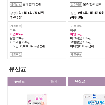
물과 함께 섭취
물과 함께 섭취
섭취방법
섭취방법
1일 1회, 1회 2정 섭취
1일 1회, 1회 1정 섭취
용량
용량
(하루 2정)
(하루 1정)
기능정보
기능정보
하루
하루
아연 8.5㎎,
아연 6㎎,
칼슘 230㎎,
마그네슘 150㎎,
마그네슘 250㎎,
코랄칼슘 300㎎,
비타민D 1,000IU (25㎍) 섭취
비타민D 10㎍ 섭취
세트구성
세트구성
유산균
유산균
유산균
더보기 >