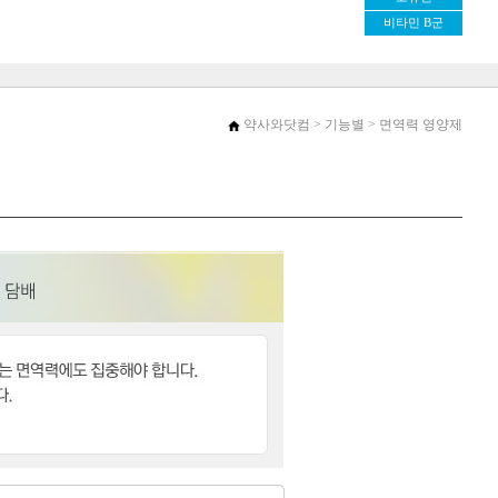
비타민 B군
약사와닷컴
> 기능별 > 면역력 영양제