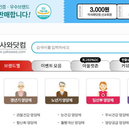
브랜드별
이벤트 모음
아울렛존
커
관절건강 영양제
눈건강 영양제
두뇌건강 영양제
항산화 영양제
혈행개선 영양제
영양공급 영양제