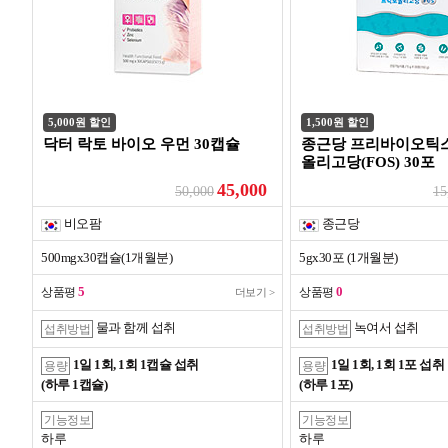
5,000원 할인
1,500원 할인
닥터 락토 바이오 우먼 30캡슐
종근당 프리바이오틱
올리고당(FOS) 30포
45,000
50,000
15
비오팜
종근당
500mgx30캡슐(1개월분)
5gx30포 (1개월분)
5
0
상품평
상품평
더보기 >
물과 함께 섭취
녹여서 섭취
섭취방법
섭취방법
1일 1회, 1회 1캡슐 섭취
1일 1회, 1회 1포 섭취
용량
용량
(하루 1캡슐)
(하루 1포)
기능정보
기능정보
하루
하루