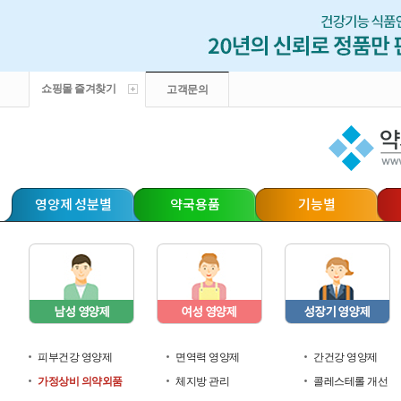
쇼핑몰 즐겨찾기
고객문의
영양제 성분별
약국용품
기능별
피부건강 영양제
면역력 영양제
간건강 영양제
가정상비 의약외품
체지방 관리
콜레스테롤 개선