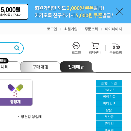
로그인
회원가입
주문조회
마이페이지
로그인
장바구니
주문조회
뮤니티
구매대행
전체메뉴
종합비타민
오메가3
비타민C
비타민D
칼슘
장건강 영양제
유산균
루테인
코큐텐