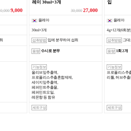
레이 30ml×3개
입
9,000
27,000
10,000
30,000
올레아
올레아
30ml×3개
4g×12개(6회분
취
입에 분무하여 섭취
그대
섭취방법
섭취방법
수시로 분무
1회 2개
용량
용량
기능정보
기능정보
올리브잎추출액,
프로폴리스추출
프로폴리스추출혼합제제,
리톨, 허브추출
세이지잎추출액,
페퍼민트추출물,
페퍼민트오일,
레몬향 등 함유
세트구성
세트구성