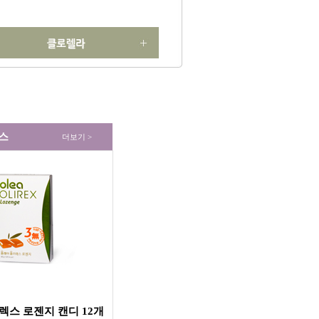
스
더보기 >
렉스 로젠지 캔디 12개