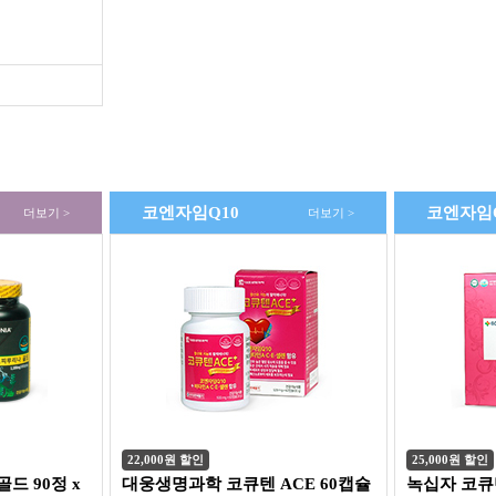
코엔자임Q10
코엔자임Q
더보기 >
더보기 >
22,000원 할인
25,000원 할인
드 90정 x
대웅생명과학 코큐텐 ACE 60캡슐
녹십자 코큐