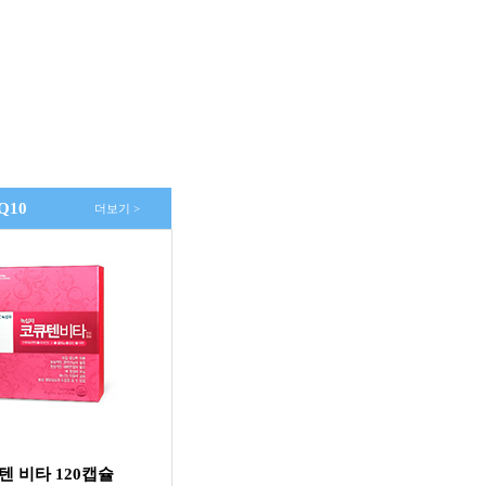
10
더보기 >
텐 비타 120캡슐