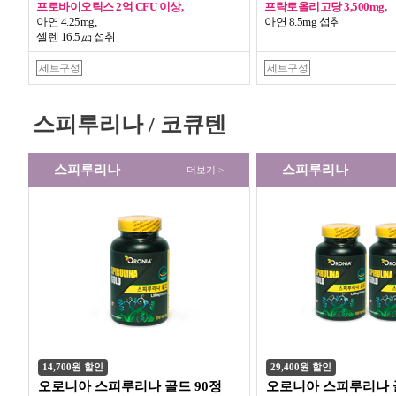
프로바이오틱스 2억 CFU 이상,
프락토올리고당 3,500mg,
아연 4.25mg,
아연 8.5mg 섭취
셀렌 16.5㎍ 섭취
세트구성
세트구성
스피루리나 / 코큐텐
스피루리나
스피루리나
더보기 >
14,700원 할인
29,400원 할인
오로니아 스피루리나 골드 90정
오로니아 스피루리나 골