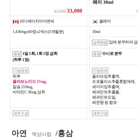
레이 30ml
33,000
42,000
피디에이치아이엔씨
올레아
1,430mgx60정x2박스(3개월분)
30ml
입에 분무하여 섭
섭취방법
1일 1회, 1회 1정 섭취
수시로 분무
용량
용량
(하루 1정)
기능정보
기능정보
하루
올리브잎추출액,
플라보노이드 17mg,
프로폴리스추출혼합제제,
칼슘 210mg,
세이지잎추출액,
비타민C 30mg 섭취
페퍼민트추출물,
페퍼민트오일,
레몬향 등 함유
세트구성
세트구성
아연
/홍삼
액상시럽