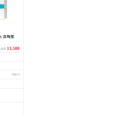
스 프락토
13,500
,000
더보기 >