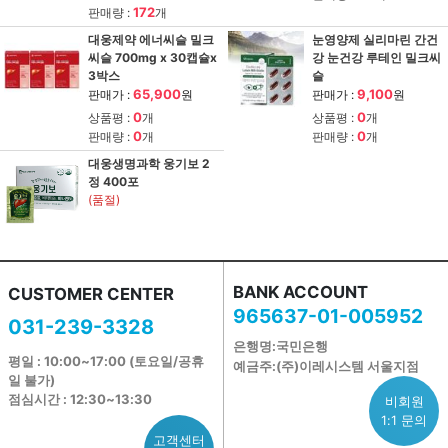
172
판매량 :
개
대웅제약 에너씨슬 밀크
눈영양제 실리마린 간건
씨슬 700mg x 30캡슐x
강 눈건강 루테인 밀크씨
3박스
슬
65,900
9,100
판매가 :
원
판매가 :
원
0
0
상품평 :
개
상품평 :
개
0
0
판매량 :
개
판매량 :
개
대웅생명과학 웅기보 2
정 400포
(품절)
BANK ACCOUNT
CUSTOMER CENTER
965637-01-005952
031-239-3328
은행명:국민은행
평일 : 10:00~17:00 (토요일/공휴
예금주:(주)이레시스템 서울지점
일 불가)
점심시간 : 12:30~13:30
비회원
1:1 문의
고객센터