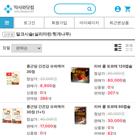
account_circle
shopping_cart
로그인
회원가입
마이페이지
최근본상품
밀크시슬(실리마린/헛개나무)
성분별
정렬
종근당 간건강 슈퍼케어
리버 쿨 포르테 120캡슐
30정
80,000
원
정상가 :
20,000
원
정상가 :
60,000
판매가 :
원
8,900
판매가 :
원
0
상품평 :
개
0
상품평 :
개
207
판매량 :
개
266
판매량 :
개
종근당 간건강 슈퍼케어
리버 쿨 포르테 60캡슐
30정 (1+1)
40,000
원
정상가 :
40,000
원
정상가 :
30,000
판매가 :
원
17,000
판매가 :
원
0
상품평 :
개
0
상품평 :
개
62
판매량 :
개