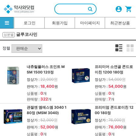
account_circle
shopping_cart
로그인
회원가입
마이페이지
최근본상품
글루코사민
성분별
정렬
내츄럴플러스 조인트 M
프리미어 소연골 콘드로
SM 1500 120정
이친 1200 180정
22,000
원
54,000
원
정상가 :
정상가 :
18,400
54,000
판매가 :
원
판매가 :
원
0
0
상품평 :
개
상품평 :
개
322
7
판매량 :
개
판매량 :
개
관절엔 엠에스엠 3040 1
프리미엄 콘드로이친 12
80정 (MSM 3040)
00 180정
52,000
원
76,000
원
정상가 :
정상가 :
52,000
76,000
판매가 :
원
판매가 :
원
0
0
상품평 :
개
상품평 :
개