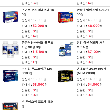
6
4
판매량 :
개
판매량 :
개
조인트 보스 엠에스엠 18
관절엔 엠에스엠 4080 1
0정
80정
52,000
원
48,000
원
정상가 :
정상가 :
52,000
48,000
판매가 :
원
판매가 :
원
0
0
상품평 :
개
상품평 :
개
4
3
판매량 :
개
판매량 :
개
종근당 N-아세틸 글루코
건강 혁신 복합체 개선
사민 90정 3통
보조식품
115,100
87,100
판매가 :
원
판매가 :
원
0
0
상품평 :
개
상품평 :
개
1
0
판매량 :
개
판매량 :
개
빅파워 콘드로이친 125
엠에스엠 2030 180정
0 180정
(MSM 2030)
58,000
원
54,000
원
정상가 :
정상가 :
58,000
54,000
판매가 :
원
판매가 :
원
0
0
상품평 :
개
상품평 :
개
0
0
판매량 :
개
판매량 :
개
빅 엠에스엠 포르테 180
정