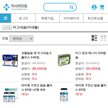
account_circle
shopping_cart
로그인
회원가입
마이페이지
최근본상품
마그네슘(미네랄)
성분별
정렬
코랄칼슘 앤 마그네슘 3
마그 징코 매니아 120캡
플러스 240정
슐
46,000
원
50,000
원
정상가 :
정상가 :
46,000
50,000
판매가 :
원
판매가 :
원
0
0
상품평 :
개
상품평 :
개
5
0
판매량 :
개
판매량 :
개
파마젠 구연산 칼슘 플러
파마젠 구연산 칼슘 플러
스 60정 ×2병 세트
스 60정
(품절)
(품절)