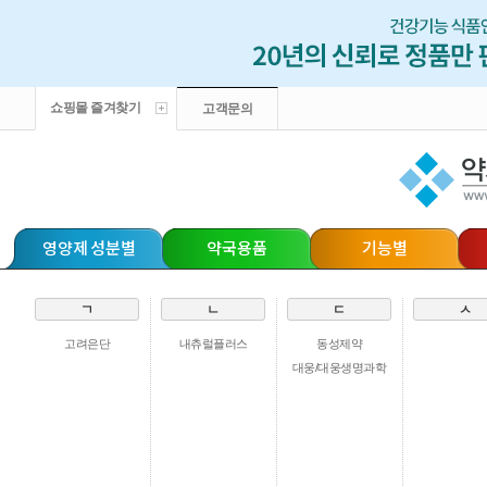
쇼핑몰 즐겨찾기
고객문의
영양제 성분별
약국용품
기능별
ㄱ
ㄴ
ㄷ
ㅅ
고려은단
내츄럴플러스
동성제약
대웅/대웅생명과학