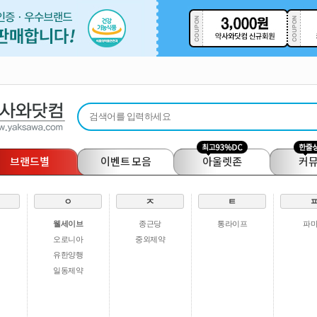
브랜드별
이벤트 모음
아울렛존
커
ㅇ
ㅈ
ㅌ
웰세이브
종근당
통라이프
파
오로니아
중외제약
유한양행
일동제약