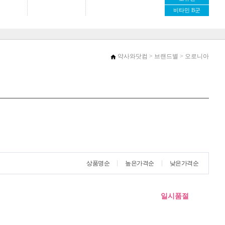
비타민 B군
약사와닷컴
> 브랜드별 > 오로니아
상품명순
높은가격순
낮은가격순
일시품절