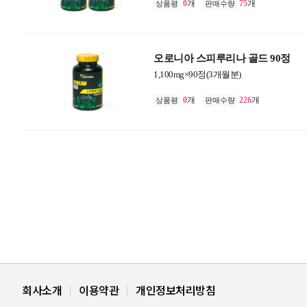
0
개
75
개
상품평
판매수량
오로니아 스피루리나 골드 90정
1,100mg×90정(3개월분)
0
개
226
개
상품평
판매수량
회사소개
이용약관
개인정보처리방침