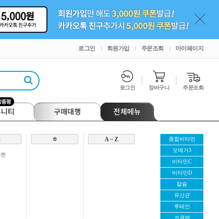
로그인
회원가입
주문조회
마이페이지
로그인
장바구니
주문조회
뮤니티
구매대행
전체메뉴
ㅍ
ㅎ
A ~ Z
종합비타민
오메가3
마젠
비타민C
비타민D
칼슘
유산균
루테인
코큐텐