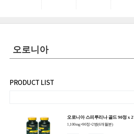
오로니아
PRODUCT LIST
오로니아 스피루리나 골드 90정 x 
1,100mg×90정×2병(6개월분)