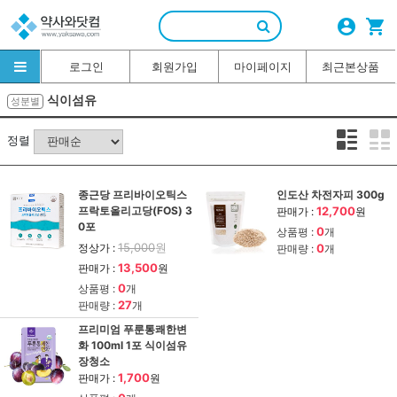
account_circle
shopping_cart
로그인
회원가입
마이페이지
최근본상품
식이섬유
성분별
정렬
종근당 프리바이오틱스
인도산 차전자피 300g
프락토올리고당(FOS) 3
12,700
판매가 :
원
0포
0
상품평 :
개
15,000
원
정상가 :
0
판매량 :
개
13,500
판매가 :
원
0
상품평 :
개
27
판매량 :
개
프리미엄 푸룬통쾌한변
화 100ml 1포 식이섬유
장청소
1,700
판매가 :
원