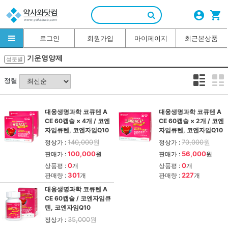
account_circle
shopping_cart
로그인
회원가입
마이페이지
최근본상품
기운영양제
성분별
정렬
대웅생명과학 코큐텐 A
대웅생명과학 코큐텐 A
CE 60캡슐 × 4개 / 코엔
CE 60캡슐 × 2개 / 코엔
자임큐텐, 코엔자임Q10
자임큐텐, 코엔자임Q10
140,000
원
70,000
원
정상가 :
정상가 :
100,000
56,000
판매가 :
원
판매가 :
원
0
0
상품평 :
개
상품평 :
개
301
227
판매량 :
개
판매량 :
개
대웅생명과학 코큐텐 A
CE 60캡슐 / 코엔자임큐
텐, 코엔자임Q10
35,000
원
정상가 :