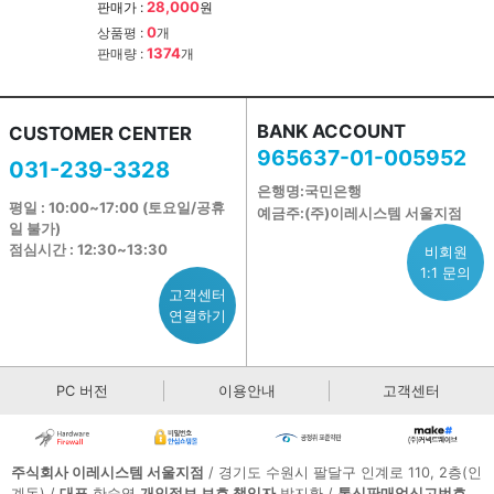
28,000
판매가 :
원
0
상품평 :
개
1374
판매량 :
개
BANK ACCOUNT
CUSTOMER CENTER
965637-01-005952
031-239-3328
은행명:국민은행
평일 : 10:00~17:00 (토요일/공휴
예금주:(주)이레시스템 서울지점
일 불가)
점심시간 : 12:30~13:30
비회원
1:1 문의
고객센터
연결하기
PC 버전
이용안내
고객센터
주식회사 이레시스템 서울지점
/ 경기도 수원시 팔달구 인계로 110, 2층(인
계동) /
대표
한승엽
개인정보 보호 책임자
박지환 /
통신판매업신고번호