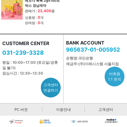
레모나 톡톡 2gx100포
박스 경남제약
23,400
판매가 :
원
0
상품평 :
개
0
판매량 :
개
BANK ACCOUNT
CUSTOMER CENTER
965637-01-005952
031-239-3328
은행명:국민은행
평일 : 10:00~17:00 (토요일/공휴
예금주:(주)이레시스템 서울지점
일 불가)
점심시간 : 12:30~13:30
비회원
1:1 문의
고객센터
연결하기
PC 버전
이용안내
고객센터