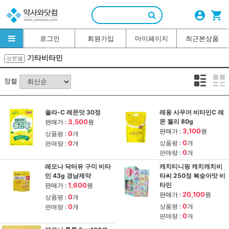
account_circle
shopping_cart
로그인
회원가입
마이페이지
최근본상품
기타비타민
성분별
정렬
쏠라-C 레몬맛 30정
레옹 사우어 비타민C 레
3,500
몬 젤리 80g
판매가 :
원
3,100
판매가 :
원
0
상품평 :
개
0
0
상품평 :
개
판매량 :
개
0
판매량 :
개
레모나 닥터유 구미 비타
캐치티니핑 캐치캐치비
민 43g 경남제약
타씨 250정 복숭아맛 비
1,600
타민
판매가 :
원
20,100
판매가 :
원
0
상품평 :
개
0
0
상품평 :
개
판매량 :
개
0
판매량 :
개