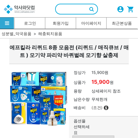
account_circle
shopping_cart
로그인
회원가입
마이페이지
최근본상품
성분별_약국용품
해충퇴치용품
에프킬라 리퀴드 8종 모음전 (리퀴드 / 매직큐브 / 매
트 ) 모기약 파리약 바퀴벌레 모기향 살충제
정상가
15,900원
15,900
상품가
원
용량
상세페이지 참조
남은수량
무제한개
배송비
(조건)
옵션을
선택하세
요