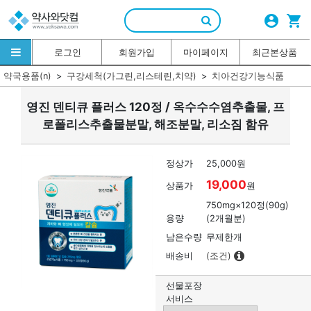
account_circle
shopping_cart
로그인
회원가입
마이페이지
최근본상품
약국용품(n)
구강세척(가그린,리스테린,치약)
치아건강기능식품
영진 덴티큐 플러스 120정 / 옥수수수염추출물, 프
로폴리스추출물분말, 해조분말, 리소짐 함유
정상가
25,000원
19,000
상품가
원
750mg×120정(90g)
용량
(2개월분)
남은수량
무제한개
배송비
(조건)
선물포장
서비스