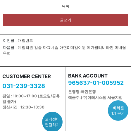
목록
글쓰기
이전글 :
대일밴드
다음글 :
데일리원 칼슘 마그네슘 아연& 데일이원 메가멀티비타민 미네랄
우먼
BANK ACCOUNT
CUSTOMER CENTER
965637-01-005952
031-239-3328
은행명:국민은행
평일 : 10:00~17:00 (토요일/공휴
예금주:(주)이레시스템 서울지점
일 불가)
점심시간 : 12:30~13:30
비회원
1:1 문의
고객센터
연결하기