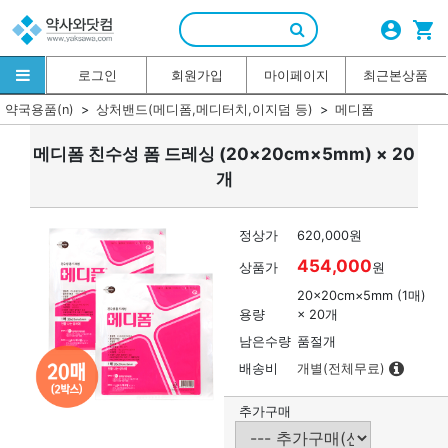
account_circle
shopping_cart
로그인
회원가입
마이페이지
최근본상품
약국용품(n)
상처밴드(메디폼,메디터치,이지덤 등)
메디폼
메디폼 친수성 폼 드레싱 (20×20cm×5mm) × 20
개
정상가
620,000원
454,000
상품가
원
20×20cm×5mm (1매)
용량
× 20개
남은수량
품절개
배송비
개별(전체무료)
추가구매