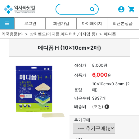
account_circle
shopping_cart
로그인
회원가입
마이페이지
최근본상품
약국용품(n)
상처밴드(메디폼,메디터치,이지덤 등)
메디폼
메디폼 H (10×10cm×2매)
정상가
8,000원
6,000
상품가
원
10×10cm×0.3mm (2
용량
매)
남은수량
9997개
배송비
(조건)
추가구매