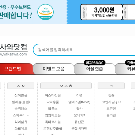
브랜드별
이벤트 모음
아울렛존
커
ㅅ ㅇ
ㅇ ㅈ ㅊ
ㅋ
상어연골
아스타잔틴
아연
칼슘
셀레늄(셀렌)
약국용품
엠에스엠(MSM)
코엔자임Q10
숙취해소
엽록소
엽산
코큐텐
스피루리나
영양제모음
오메가3
콜라겐
식이섬유
옥타코사놀
유산균
쏘팔메토
은행잎추출물
종합비타민