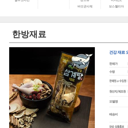
글루코사민
밴드류
비타민E
버섯균사체
보스웰리아
한방재료
건강 재료 
모델명
배송비