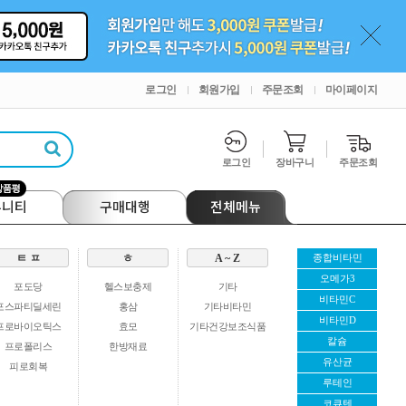
로그인
회원가입
주문조회
마이페이지
로그인
장바구니
주문조회
뮤니티
구매대행
전체메뉴
ㅌ ㅍ
ㅎ
A ~ Z
종합비타민
오메가3
포도당
헬스보충제
기타
비타민C
포스파티딜세린
홍삼
기타비타민
비타민D
프로바이오틱스
효모
기타건강보조식품
칼슘
프로폴리스
한방재료
유산균
피로회복
루테인
코큐텐