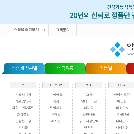
쇼핑몰 즐겨찾기
고객문의
영양제 성분별
약국용품
기능별
ㄱ
ㄴ ㄷ ㄹ
ㅁ ㅂ
ㅂ ㅅ
가르시니아
다이어트
마그네슘
베타카로틴
기운 영양제
녹용
멀티비타민
비오틴
과일ㆍ건강음료
로얄제리
미네랄
비타민A
건강분말
루테인
밀크시슬
비타민B군
건강환ㆍ정
레시틴
뮤코다당단백
비타민C
건강즙
면역력
비타민D