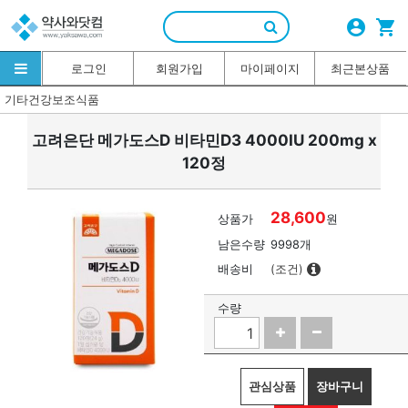
account_circle
shopping_cart
로그인
회원가입
마이페이지
최근본상품
기타건강보조식품
고려은단 메가도스D 비타민D3 4000IU 200mg x
120정
28,600
상품가
원
남은수량
9998개
배송비
(조건)
수량
관심상품
장바구니