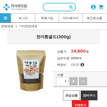
account_circle
shopping_cart
로그인
회원가입
마이페이지
최근본상품
한방재료
기타한방재료
천마환골드(300g)
24,800
상품가
원
남은수량
9999개
배송비
(조건)
수량
관심상품
장바구니
구매하기