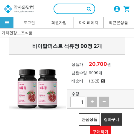
account_circle
shopping_cart
로그인
회원가입
마이페이지
최근본상품
기타건강보조식품
바이탈퍼스트 석류정 90정 2개
20,700
상품가
원
남은수량
9999개
배송비
(조건)
수량
관심상품
장바구니
구매하기