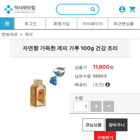
account_circle
shopping_cart
로그인
회원가입
마이페이지
최근본상품
한방재료
계피
자연향 가득한 계피 가루 100g 건강 조리
11,800
상품가
원
남은수량
9999개
배송비
(조건)
수량
관심상품
장바구니
구매하기