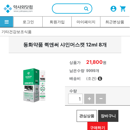
account_circle
shopping_cart
로그인
회원가입
마이페이지
최근본상품
기타건강보조식품
동화약품 퀵앤써 샤인머스캣 12ml 8개
21,800
상품가
원
남은수량
9999개
배송비
(조건)
수량
관심상품
장바구니
구매하기