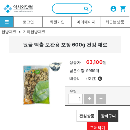
account_circle
shopping_cart
로그인
회원가입
마이페이지
최근본상품
한방재료
기타한방재료
원물 백출 보관용 포장 600g 건강 재료
63,100
상품가
원
남은수량
9999개
배송비
(조건)
수량
관심상품
장바구니
구매하기