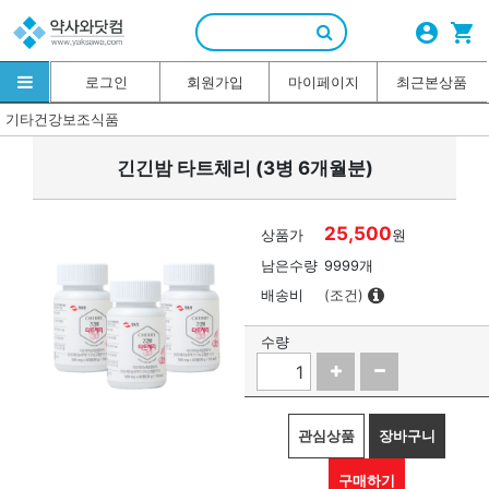
account_circle
shopping_cart
로그인
회원가입
마이페이지
최근본상품
기타건강보조식품
긴긴밤 타트체리 (3병 6개월분)
25,500
상품가
원
남은수량
9999개
배송비
(조건)
수량
관심상품
장바구니
구매하기