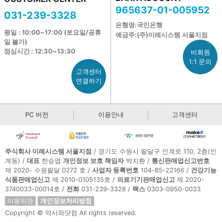
965637-01-005952
031-239-3328
은행명:국민은행
평일 : 10:00~17:00 (토요일/공휴
예금주:(주)이레시스템 서울지점
일 불가)
점심시간 : 12:30~13:30
비회원
1:1 문의
고객센터
연결하기
PC 버전
이용안내
고객센터
주식회사 이레시스템 서울지점
/ 경기도 수원시 팔달구 인계로 110, 2층(인
계동) /
대표
한승엽
개인정보 보호 책임자
박지환 /
통신판매업신고번호
제 2020- 수원팔달 0272 호 /
사업자 등록번호
104-85-22166 /
건강기능
식품판매업신고
제 2010-0105135호 /
의료기기판매업신고
제 2020-
3740033-00014호 /
전화
031-239-3328 /
팩스
0303-0950-0033
이용약관
개인정보처리방침
Copyright © 약사와닷컴 All rights reserved.