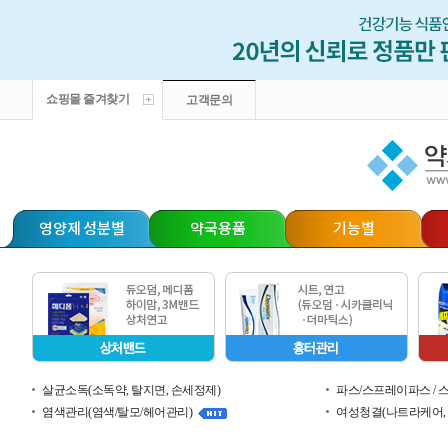
쇼핑몰 즐겨찾기
고객문의
영양제 성분별
약국용품
기능별
살균소독(소독약, 탈지면, 손세정제)
파스/스프레이파스 / 
염색관리(염색/탈모/헤어관리)
여성청결(나트라케어, 