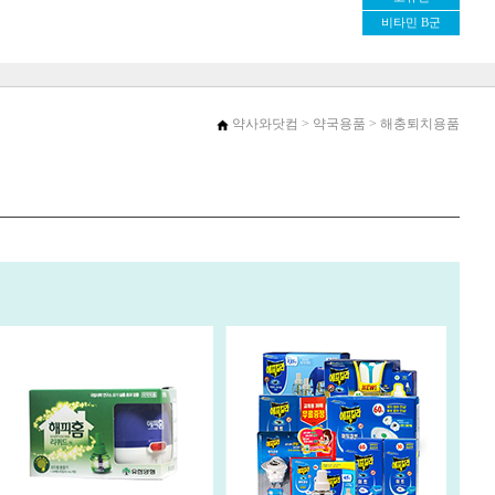
비타민 B군
약사와닷컴
>
약국용품
> 해충퇴치용품