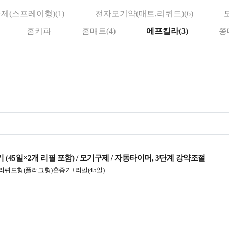
제(스프레이형)(1)
전자모기약(매트,리퀴드)(6)
홈키파
홈매트(4)
에프킬라(3)
쫑
45일×2개 리필 포함) / 모기구제 / 자동타이머, 3단계 강약조절
리퀴드형(플러그형)훈증기+리필(45일)