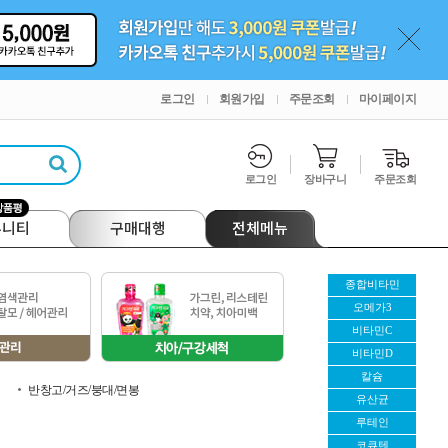
로그인
회원가입
주문조회
마이페이지
로그인
장바구니
주문조회
뮤니티
구매대행
전체메뉴
종합비타민
오메가3
비타민C
비타민D
칼슘
반창고/거즈/붕대/면봉
유산균
루테인
코큐텐