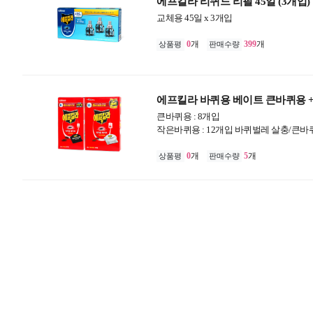
에프킬라 리퀴드 리필 45일 (3개입)
교체용 45일 x 3개입
0
개
399
개
상품평
판매수량
에프킬라 바퀴용 베이트 큰바퀴용 
큰바퀴용 : 8개입
작은바퀴용 : 12개입 바퀴벌레 살충/큰
0
개
5
개
상품평
판매수량