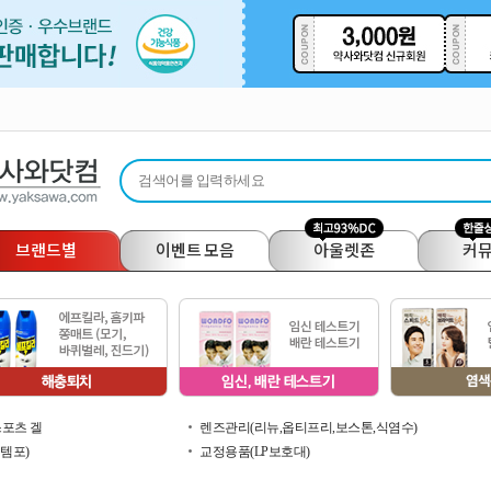
브랜드별
이벤트 모음
아울렛존
커
스포츠 겔
렌즈관리(리뉴,옵티프리,보스톤,식염수)
템포)
교정용품(LP보호대)