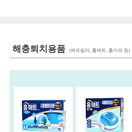
해충퇴치용품
(에프킬라, 홈매트, 홈키파 등)