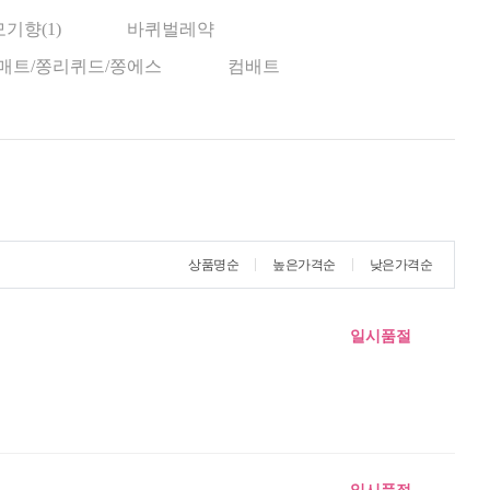
모기향(1)
바퀴벌레약
매트/쫑리퀴드/쫑에스
컴배트
상품명순
높은가격순
낮은가격순
일시품절