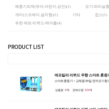
해충기피제(유아,어린이,성인)(1)
모기/파리살충
개미(스프레이,설치형)(1)
기타
잡스(1)
유한 매트/리퀴드/에어졸(4)
PRODUCT LIST
에프킬라 리퀴드 무향 스마트 훈증기 (
스마트훈증기 + 교체용 90일 전자모기향 
0
개
624
개
상품평
판매수량