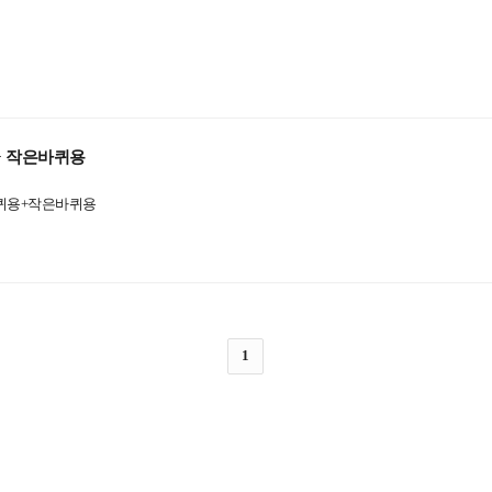
+ 작은바퀴용
바퀴용+작은바퀴용
1